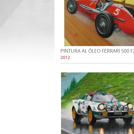
PINTURA AL ÓLEO FERRARI 500 F
Alberto Ascari en GP. de Inglater
2012
1953