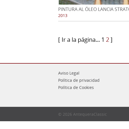
PINTURA AL ÓLEO LANCIA STRAT
Grupo 4 de 1972
2013
[ Ir a la página...
1
2
]
Aviso Legal
Política de privacidad
Política de Cookies
© 2026 AntequeraClassic