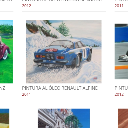
G.P. San Marino 1994
RSR (9
2012
2011
NZ
PINTURA AL ÓLEO RENAULT ALPINE
PINTU
h (CA)
A110 en Rallye de Montecarlo 1973
FERNA
2011
2012
2012