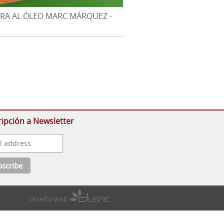
RA AL ÓLEO MARC MÁRQUEZ -
ón del Mundo 2013 en Circuito
este
ripción a Newsletter
Diseño web