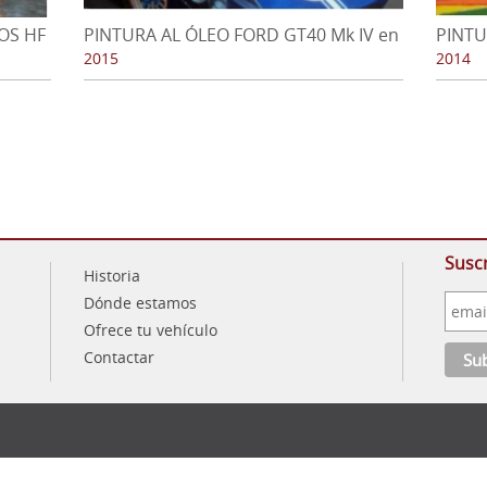
OS HF
PINTURA AL ÓLEO FORD GT40 Mk IV en
PINTU
24 Horas de Le Mans 1967
Campe
2015
2014
de Ch
Susc
Historia
Dónde estamos
Ofrece tu vehículo
Contactar