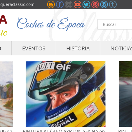
queraclassic.com
O
EVENTOS
HISTORIA
NOTICIA
800 en
PINTURA AL ÓLEO AYRTON SENNA en
PINTU