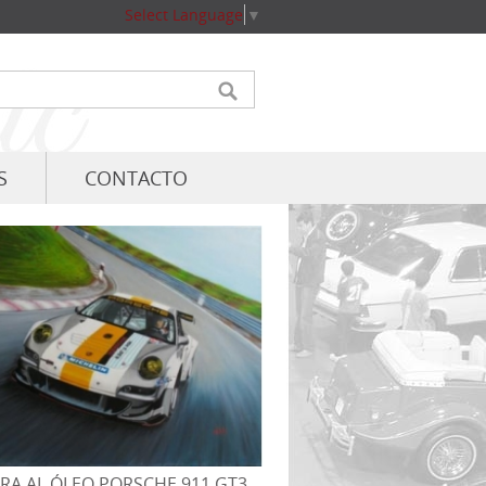
Select Language
▼
S
CONTACTO
RA AL ÓLEO PORSCHE 911 GT3