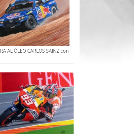
RA AL ÓLEO CARLOS SAINZ con
SWAGEN TOUAREG en DAKAR