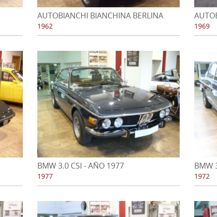
AUTOBIANCHI BIANCHINA BERLINA
AUTOB
PANORAMICA - 1962
1969
1962
1969
BMW 3.0 CSI - AÑO 1977
BMW 3
1977
1972