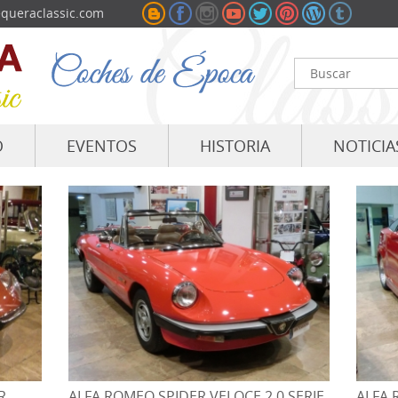
queraclassic.com
O
EVENTOS
HISTORIA
NOTICIA
R
ALFA ROMEO SPIDER VELOCE 2.0 SERIE
ALFA 