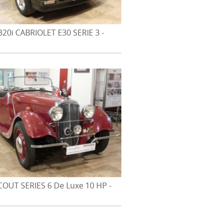
20i CABRIOLET E30 SERIE 3 -
990
COUT SERIES 6 De Luxe 10 HP -