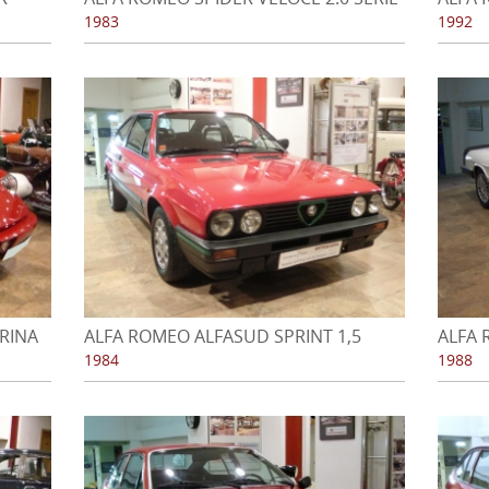
3 - AÑO 1983
1983
1992
ARINA
ALFA ROMEO ALFASUD SPRINT 1,5
ALFA 
QUADRIFOGLIO VERDE
1988
1984
1988