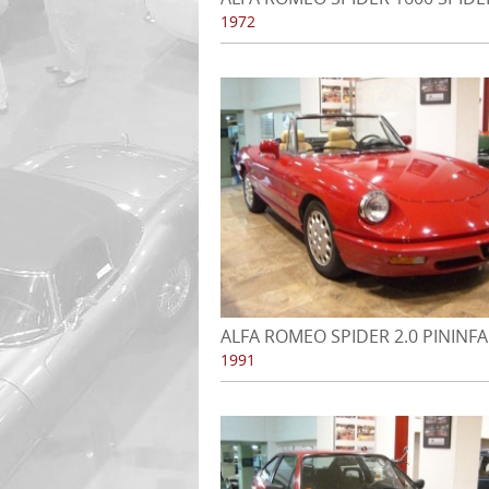
JUNIOR - 1972
1972
ALFA ROMEO SPIDER 2.0 PININF
S4 - 1991
1991