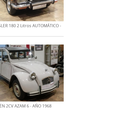
LER 180 2 Litros AUTOMÁTICO -
975
ËN 2CV AZAM 6 - AÑO 1968