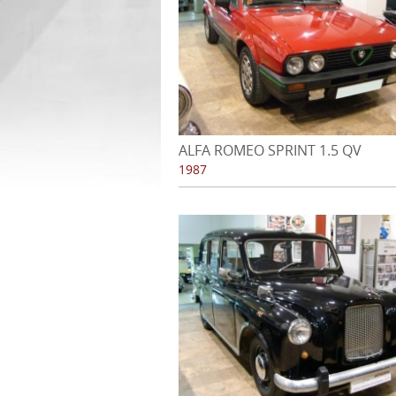
ALFA ROMEO SPRINT 1.5 QV
QUADRIFOGLIO VERDE - 1987
1987