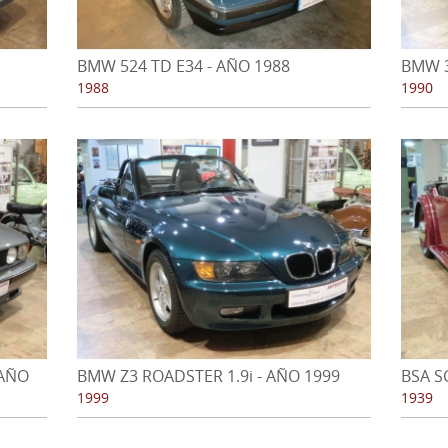
BMW 524 TD E34 - AÑO 1988
BMW 3
AÑO 1
1988
1990
 AÑO
BMW Z3 ROADSTER 1.9i - AÑO 1999
BSA S
1939
1999
1939