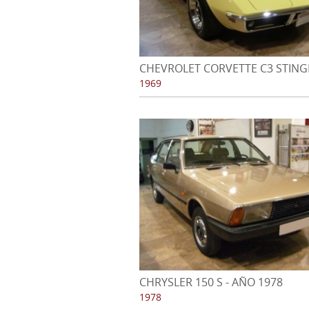
CHEVROLET CORVETTE C3 STING
CABRIOLET - AÑO 1969
1969
CHRYSLER 150 S - AÑO 1978
1978