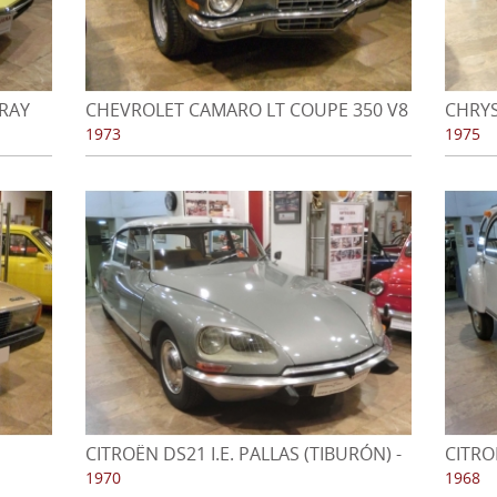
RAY
CHEVROLET CAMARO LT COUPE 350 V8
CHRYS
- AÑO 1973
AÑO 1
1973
1975
CITROËN DS21 I.E. PALLAS (TIBURÓN) -
CITRO
AÑO 1970
1970
1968