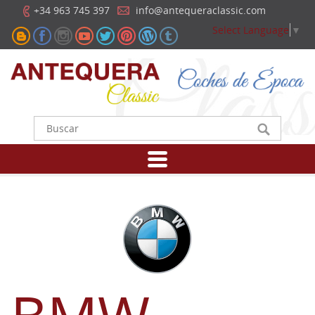
+34 963 745 397
info@antequeraclassic.com
Select Language
▼