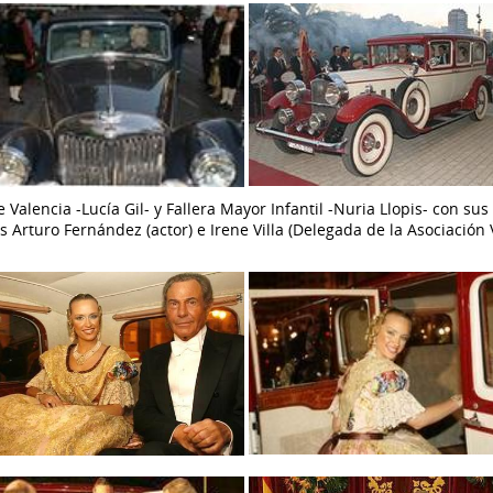
 Valencia -Lucía Gil- y Fallera Mayor Infantil -Nuria Llopis- con su
Arturo Fernández (actor) e Irene Villa (Delegada de la Asociación 