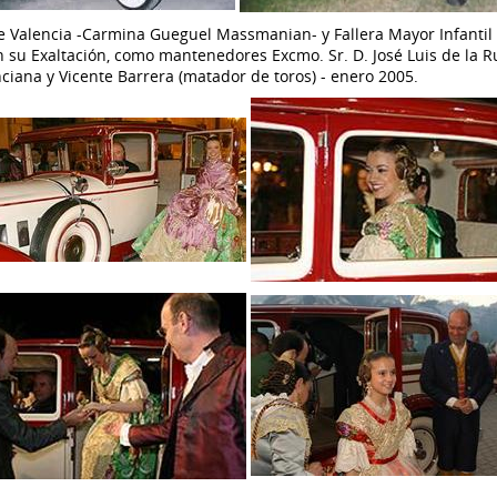
de Valencia -Carmina Gueguel Massmanian- y Fallera Mayor Infantil 
 su Exaltación, como mantenedores Excmo. Sr. D. José Luis de la R
ciana y Vicente Barrera (matador de toros) - enero 2005.