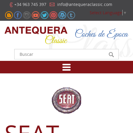
+34 963 745 397
info@antequeraclassic.com
Select Language
▼