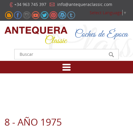
+34 963 745 397
info@antequeraclassic.com
Select Language
▼
8 - AÑO 1975