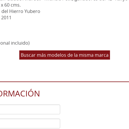
 x 60 cms.
l del Hierro Yubero
e 2011
onal incluido)
Buscar más modelos de la misma marca
FORMACIÓN