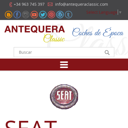
+34 963 745 397
info@antequeraclassic.com
Select Language
▼