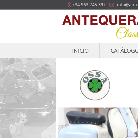
+34 963 745 397
info@ante
INICIO
CATÁLOG