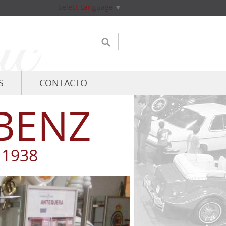
Select Language
▼
S
CONTACTO
BENZ
 1938